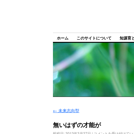
ホーム
このサイトについて
知源育
←
未来志向型
無いはずの才能が
投稿日:
2013年3月27日
|
コメントを受け付けてい